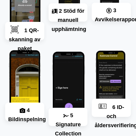
3
2 Stöd för
Avvikelserappor
manuell
upphämtning
1 QR-
skanning av
paket
6 ID-
4
5
och
Bildinspelning
Signature
åldersverifierin
Collection