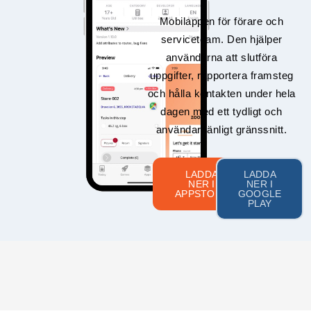
Mobilappen för förare och
serviceteam. Den hjälper
användarna att slutföra
uppgifter, rapportera framsteg
och hålla kontakten under hela
dagen med ett tydligt och
användarvänligt gränssnitt.
LADDA
LADDA
NER I
NER I
APPSTORE
GOOGLE
PLAY