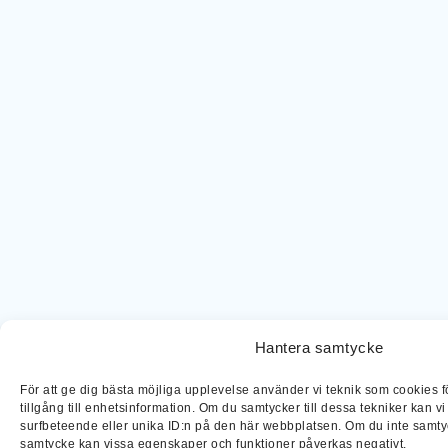
Hantera samtycke
Företag
För att ge dig bästa möjliga upplevelse använder vi teknik som cookies för
Om Zoopit
tillgång till enhetsinformation. Om du samtycker till dessa tekniker kan 
surfbeteende eller unika ID:n på den här webbplatsen. Om du inte samtyck
Integritetspolicy
samtycke kan vissa egenskaper och funktioner påverkas negativt.