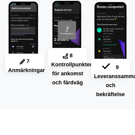
8
7
Kontrollpunkter
9
Anmärkningar
för ankomst
Leveranssamma
och färdväg
och
bekräftelse