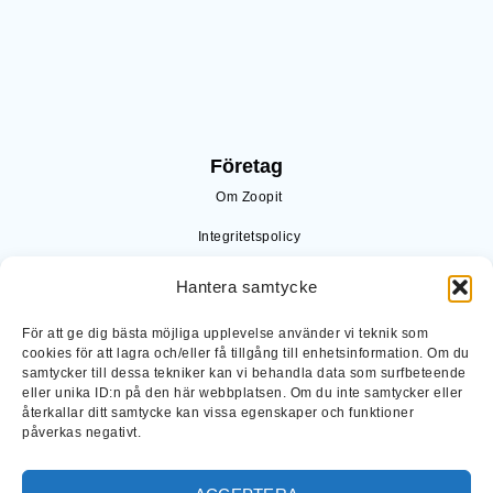
Företag
Om Zoopit
Integritetspolicy
Varför Zoopit
Hantera samtycke
Lösningar
För att ge dig bästa möjliga upplevelse använder vi teknik som
cookies för att lagra och/eller få tillgång till enhetsinformation. Om du
Planering
samtycker till dessa tekniker kan vi behandla data som surfbeteende
eller unika ID:n på den här webbplatsen. Om du inte samtycker eller
Ledning & verksamhet
återkallar ditt samtycke kan vissa egenskaper och funktioner
påverkas negativt.
Data och insikter
Kom igång